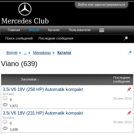
Войти или зарегистрироваться
Главная
Форум
Каталог
Пользователи
Поиск сообщений
Последние сообщения
Форум
...
Минивэны
Каталог
Viano (639)
Последнее
Заголовок ↓
сообщение
3.5i V6 18V (258 HP) Automatik kompakt
forxalex
30 июн 2010
0
1,671
3.5i V6 18V (231 HP) Automatik kompakt
forxalex
30 июн 2010
0
1,635