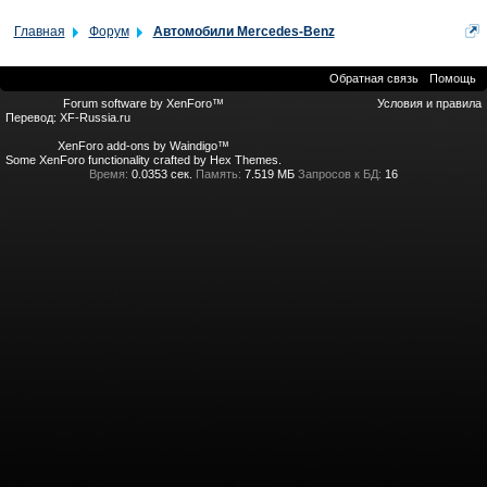
Главная
Форум
Автомобили Mercedes-Benz
Обратная связь
Помощь
Forum software by XenForo™
Условия и правила
Перевод:
XF-Russia.ru
XenForo add-ons by Waindigo™
Some XenForo functionality crafted by
Hex Themes
.
Время:
0.0353 сек.
Память:
7.519 МБ
Запросов к БД:
16