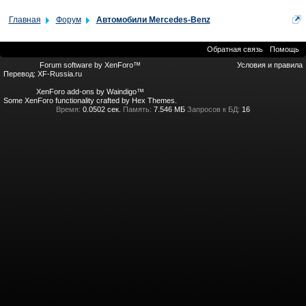
Главная
Форум
Автомобили Mercedes-Benz
Обратная связь
Помощь
Forum software by XenForo™
Условия и правила
Перевод:
XF-Russia.ru
XenForo add-ons by Waindigo™
Some XenForo functionality crafted by
Hex Themes
.
Время:
0.0502 сек.
Память:
7.546 МБ
Запросов к БД:
16