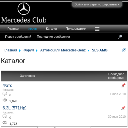
Войти или зарегистрироваться
Главная
Форум
Каталог
Пользователи
Поиск сообщений
Последние сообщения
Главная
Форум
Автомобили Mercedes-Benz
SLS AMG
Каталог
Последнее
Заголовок
сообщение
Фото
forxalex
1 июл 2010
0
2,020
6.3L (571Hp)
forxalex
30 июн 2010
0
1,773