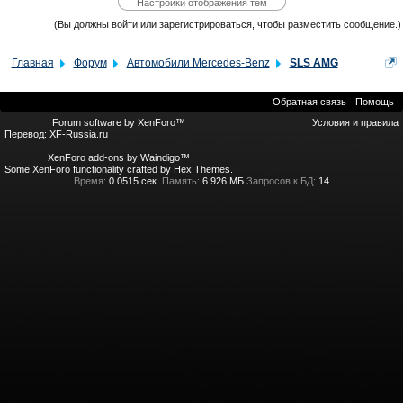
Настройки отображения тем
(Вы должны войти или зарегистрироваться, чтобы разместить сообщение.)
Главная
Форум
Автомобили Mercedes-Benz
SLS AMG
Обратная связь
Помощь
Forum software by XenForo™
Условия и правила
Перевод:
XF-Russia.ru
XenForo add-ons by Waindigo™
Some XenForo functionality crafted by
Hex Themes
.
Время:
0.0515 сек.
Память:
6.926 МБ
Запросов к БД:
14