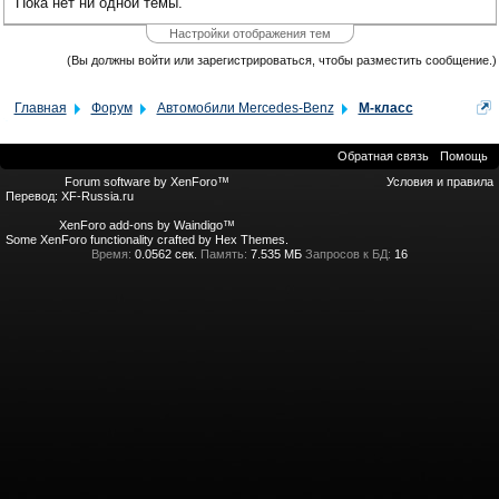
Пока нет ни одной темы.
Настройки отображения тем
(Вы должны войти или зарегистрироваться, чтобы разместить сообщение.)
Главная
Форум
Автомобили Mercedes-Benz
M-класс
Обратная связь
Помощь
Forum software by XenForo™
Условия и правила
Перевод:
XF-Russia.ru
XenForo add-ons by Waindigo™
Some XenForo functionality crafted by
Hex Themes
.
Время:
0.0562 сек.
Память:
7.535 МБ
Запросов к БД:
16