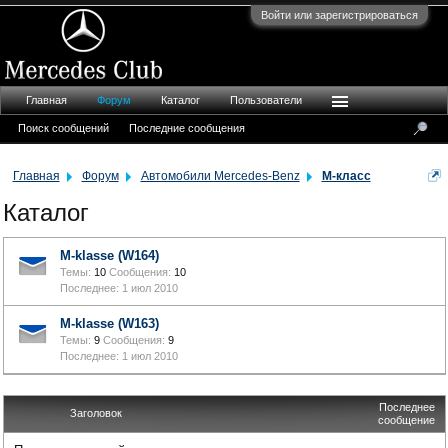
Войти или зарегистрироваться
Главная
Форум
Каталог
Пользователи
Поиск сообщений
Последние сообщения
Главная
Форум
Автомобили Mercedes-Benz
M-класс
Каталог
M-klasse (W164)
Темы:
10
Сообщения:
10
1 июл 2010
M-klasse (W163)
Темы:
9
Сообщения:
9
1 июл 2010
Последнее
Заголовок
сообщение