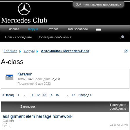
Войти или зарегистрироваться
Главная
Форум
Каталог
Пользователи
Поиск сообщений
Последние сообщения
Главная
Форум
Автомобили Mercedes-Benz
A-class
Каталог
Темы:
142
Сообщения:
2,288
9 дек 2023
< Назад
1
11
12
13
14
15
17
Вперёд >
←
→
Последнее
Заголовок
сообщение
assignment elem heritage homework
GalenEt
24 июл 2020
0