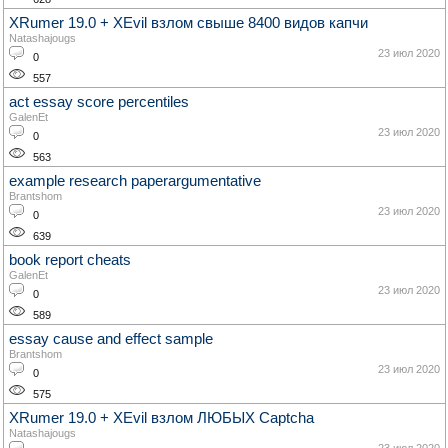
XRumer 19.0 + XEvil взлом свыше 8400 видов капчи
Natashajougs
23 июл 2020
0
557
act essay score percentiles
GalenEt
23 июл 2020
0
563
example research paperargumentative
Brantshom
23 июл 2020
0
639
book report cheats
GalenEt
23 июл 2020
0
589
essay cause and effect sample
Brantshom
23 июл 2020
0
575
XRumer 19.0 + XEvil взлом ЛЮБЫХ Captcha
Natashajougs