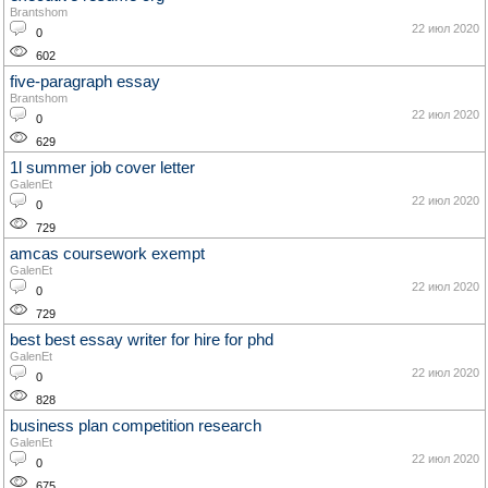
Brantshom
22 июл 2020
0
602
five-paragraph essay
Brantshom
22 июл 2020
0
629
1l summer job cover letter
GalenEt
22 июл 2020
0
729
amcas coursework exempt
GalenEt
22 июл 2020
0
729
best best essay writer for hire for phd
GalenEt
22 июл 2020
0
828
business plan competition research
GalenEt
22 июл 2020
0
675