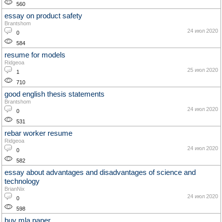
560
essay on product safety
Brantshom
24 июл 2020
0
584
resume for models
Ridgeoa
25 июл 2020
1
710
good english thesis statements
Brantshom
24 июл 2020
0
531
rebar worker resume
Ridgeoa
24 июл 2020
0
582
essay about advantages and disadvantages of science and
technology
BrianNix
24 июл 2020
0
598
buy mla paper