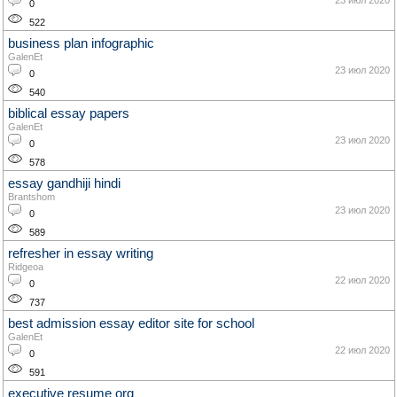
23 июл 2020
0
522
business plan infographic
GalenEt
23 июл 2020
0
540
biblical essay papers
GalenEt
23 июл 2020
0
578
essay gandhiji hindi
Brantshom
23 июл 2020
0
589
refresher in essay writing
Ridgeoa
22 июл 2020
0
737
best admission essay editor site for school
GalenEt
22 июл 2020
0
591
executive resume org