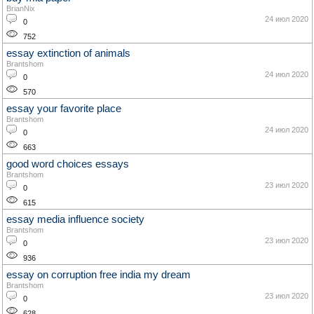
BrianNix
24 июл 2020
0
752
essay extinction of animals
Brantshom
24 июл 2020
0
570
essay your favorite place
Brantshom
24 июл 2020
0
663
good word choices essays
Brantshom
23 июл 2020
0
615
essay media influence society
Brantshom
23 июл 2020
0
936
essay on corruption free india my dream
Brantshom
23 июл 2020
0
628