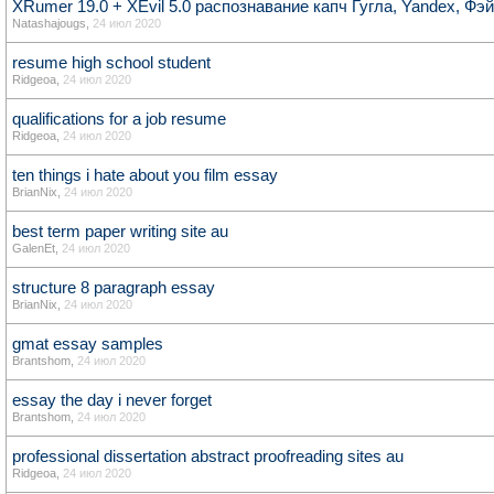
XRumer 19.0 + XEvil 5.0 распознавание капч Гугла, Yandex, Фэ
Natashajougs
,
24 июл 2020
resume high school student
Ridgeoa
,
24 июл 2020
qualifications for a job resume
Ridgeoa
,
24 июл 2020
ten things i hate about you film essay
BrianNix
,
24 июл 2020
best term paper writing site au
GalenEt
,
24 июл 2020
structure 8 paragraph essay
BrianNix
,
24 июл 2020
gmat essay samples
Brantshom
,
24 июл 2020
essay the day i never forget
Brantshom
,
24 июл 2020
professional dissertation abstract proofreading sites au
Ridgeoa
,
24 июл 2020