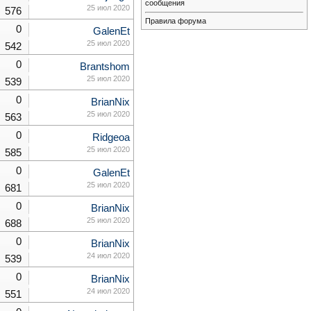
сообщения
25 июл 2020
576
Правила форума
0
GalenEt
25 июл 2020
542
0
Brantshom
25 июл 2020
539
0
BrianNix
25 июл 2020
563
0
Ridgeoa
25 июл 2020
585
0
GalenEt
25 июл 2020
681
0
BrianNix
25 июл 2020
688
0
BrianNix
24 июл 2020
539
0
BrianNix
24 июл 2020
551