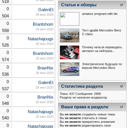
26 июл 2020
518
Статьи и обзоры
0
GalenEt
amateur pregnant wife tits
26 июл 2020
504
0
Brantshom
26 июл 2020
558
Тест-драйв Mercedes-Benz
С-class
0
Natashajougs
26 июл 2020
526
Почему нельзя переводить
автомат на нейтраль...
0
Brantshom
26 июл 2020
574
Электрическое будущее по
0
BrianNix
версии Mercedes-Benz
26 июл 2020
536
0
GalenEt
Статистика раздела
26 июл 2020
537
Темы: 637 Сообщения: 2868
0
BrianNix
Разделу не назначен модератор.
25 июл 2020
548
Ваши права в разделе
0
Natashajougs
Вы
не можете
создавать новые темы
25 июл 2020
540
Вы
не можете
отвечать в темах
Вы
не можете
прикреплять вложения
0
Вы
не можете
редактировать свои
Natashajougs