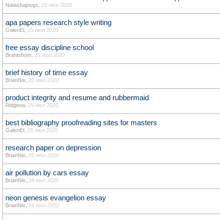
Natashajougs
,
25 июл 2020
apa papers research style writing
GalenEt
,
25 июл 2020
free essay discipline school
Brantshom
,
25 июл 2020
brief history of time essay
BrianNix
,
25 июл 2020
product integrity and resume and rubbermaid
Ridgeoa
,
25 июл 2020
best bibliography proofreading sites for masters
GalenEt
,
25 июл 2020
research paper on depression
BrianNix
,
25 июл 2020
air pollution by cars essay
BrianNix
,
24 июл 2020
neon genesis evangelion essay
BrianNix
,
24 июл 2020