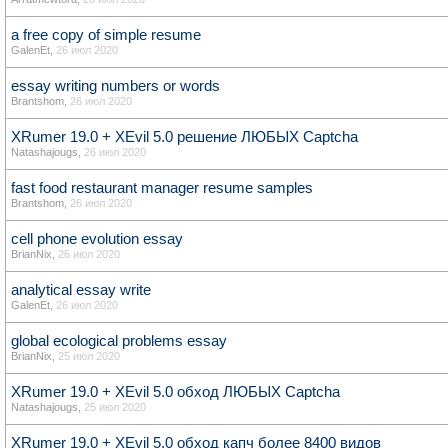
a free copy of simple resume
GalenEt
,
26 июл 2020
essay writing numbers or words
Brantshom
,
26 июл 2020
XRumer 19.0 + XEvil 5.0 решение ЛЮБЫХ Captcha
Natashajougs
,
26 июл 2020
fast food restaurant manager resume samples
Brantshom
,
26 июл 2020
cell phone evolution essay
BrianNix
,
26 июл 2020
analytical essay write
GalenEt
,
26 июл 2020
global ecological problems essay
BrianNix
,
25 июл 2020
XRumer 19.0 + XEvil 5.0 обход ЛЮБЫХ Captcha
Natashajougs
,
25 июл 2020
XRumer 19.0 + XEvil 5.0 обход капч более 8400 видов