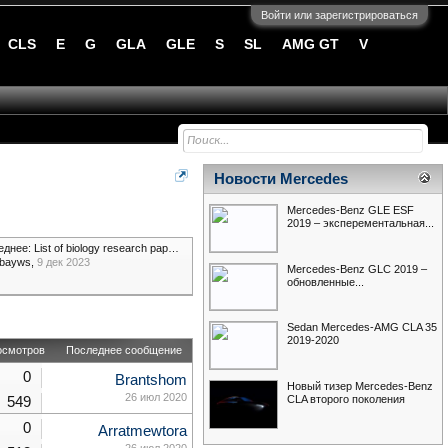
Войти или зарегистрироваться
CLS
E
G
GLA
GLE
S
SL
AMG GT
V
Новости Mercedes
Mercedes-Benz GLE ESF
2019 – эксперементальная...
еднее:
List of biology research paper topics awhcn
ybayws
,
9 дек 2023
Mercedes-Benz GLC 2019 –
обновленные...
Sedan Mercedes-AMG CLA 35
2019-2020
осмотров
Последнее сообщение
0
Brantshom
Новый тизер Mercedes-Benz
26 июл 2020
CLA второго поколения
549
0
Arratmewtora