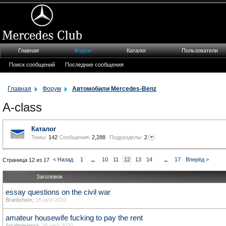
Главная
Форум
Каталог
Пользователи
Поиск сообщений
Последние сообщения
Главная
Форум
Автомобили Mercedes-Benz
A-class
Каталог
Темы:
142
Сообщения:
2,288
Подразделы:
2
< Назад
1
10
11
12
13
14
17
Вперёд >
Страница 12 из 17
←
→
Заголовок
essay questions on the civil war
Brantshom
,
26 июл 2020
amateur housewife fucking to pay the rent
Arratmewtora
,
26 июл 2020