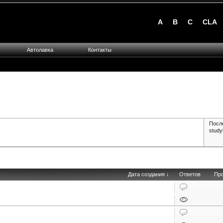
A
B
C
CLA
Автолавка
Контакты
Посл
stud
Дата создания ↓
Ответов
Пр