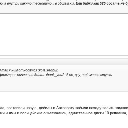
, а внутри как-то тесновато... в общем х.з.
Ели бабки как 525 сосать не 
так к ним относятся :kote::redbul:
фильтров ничего не делал :thank_you2: А не, вру, ещё менял втулки
чала, поставили новую, дибилы в Автопорту забыли походу залить жидкос
очки и ямы и полицейские объезжались, единственное диски 19 реполика,