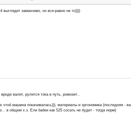
4 выглядит заманчиво, но все-равно не то))))
вроде валит, рулится тока в путь, ромозит...
 чтоб машина покачивалась))), материалы и эргономика (последняя - в
... в общем х.з. Ели бабки как 525 сосать не будет - тогда норм)