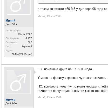
в таком контексте е60 М5 у диллера 08 года за 
Митяй
,
13 ноя 2009
Митяй
Дитё 90-х
Регистрация:
29 сен 2007
Сообщения:
4,177
Симпатии:
507
Пол:
Мужской
Адрес:
77(Мск)/50(Истра)
Е60 поменяна друга на FX35 05 года...
У меня по финику странное чувтво сложилось - 
НО: комфорту ноль (ну по моим меркам - люблю
габаритов не чувтвую, а внутри как-то тесновато
Митяй
,
13 ноя 2009
Митяй
Дитё 90-х