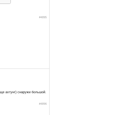
#4895
аще ахтунг) снаружи большой.
#4896