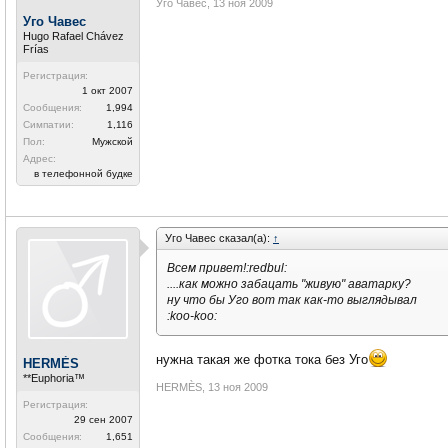
Уго Чавес
,
13 ноя 2009
Уго Чавес
Hugo Rafael Chávez
Frías
Регистрация:
1 окт 2007
Сообщения:
1,994
Симпатии:
1,116
Пол:
Мужской
Адрес:
в телефонной будке
Уго Чавес сказал(а):
↑
Всем привет!:redbul:
....как можно забацать "живую" аватарку?
ну что бы Уго вот так как-то выглядывал
:koo-koo:
нужна такая же фотка тока без Уго
HERMÈS
**Euphoria™
HERMÈS
,
13 ноя 2009
Регистрация:
29 сен 2007
Сообщения:
1,651