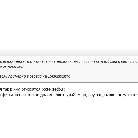
 современные - то у мерса это пневмоэлементы денег требуют и кое-что 
 электронике.
сяц примерно в сервис на 15кр:dntknw:
так к ним относятся :kote::redbul:
-фильтров ничего не делал :thank_you2: А не, вру, ещё менял втулки ст