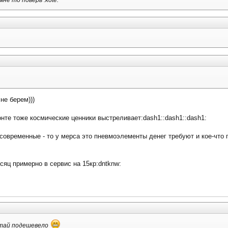
не то поверь :kote:
не берем)))
нте тоже космические ценники выстреливает:dash1::dash1::dash1:
овременные - то у мерса это пневмоэлементы денег требуют и кое-что по
сяц примерно в сервис на 15кр:dntknw:
летай подешевело