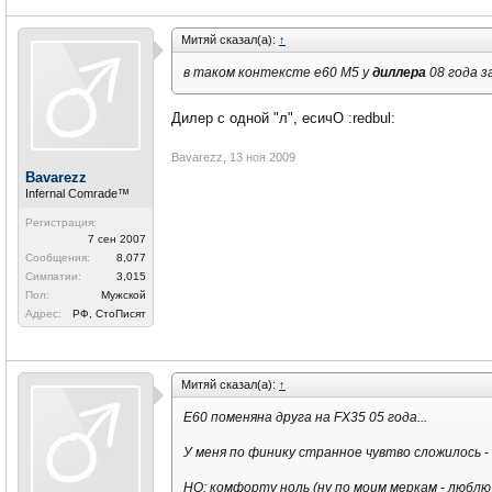
Митяй сказал(а):
↑
в таком контексте е60 М5 у
диллера
08 года з
Дилер с одной "л", есичО :redbul:
Bavarezz
,
13 ноя 2009
Bavarezz
Infernal Comrade™
Регистрация:
7 сен 2007
Сообщения:
8,077
Симпатии:
3,015
Пол:
Мужской
Адрес:
РФ, СтоПисят
Митяй сказал(а):
↑
Е60 поменяна друга на FX35 05 года...
У меня по финику странное чувтво сложилось - 
НО: комфорту ноль (ну по моим меркам - люблю