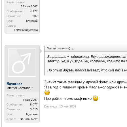
Регистрация:
29 сен 2007
Сообщения:
4,177
Симпатии:
507
Пол:
Мужской
Адрес:
77(Мск)/50(Истра)
Митяй сказал(а):
↑
В принципе +- одинаковы. Если рассматриваьт
электрике, а у бэх рейки, косточки, кое-что по
Но опыт друзей подсказывает, что бмв раз в ме
Значит такие машины у друзей :kote: или друзья 
Bavarezz
Я за год с лишним кроме масла-колодок-свечей
Infernal Comrade™
Регистрация:
Про рейки - тоже миф имхо
7 сен 2007
Сообщения:
8,077
Bavarezz
,
13 ноя 2009
Симпатии:
3,015
Пол:
Мужской
Адрес:
РФ, СтоПисят