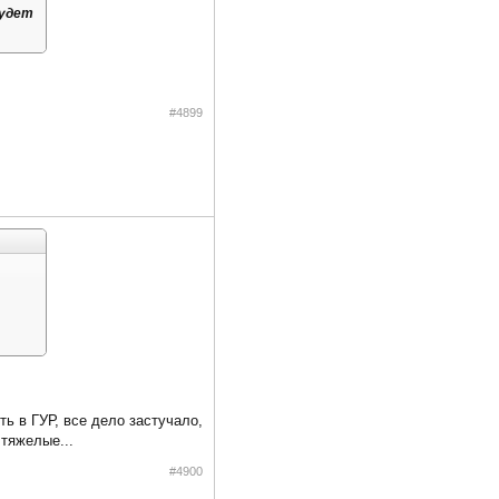
будет
#4899
ть в ГУР, все дело застучало,
 тяжелые...
#4900