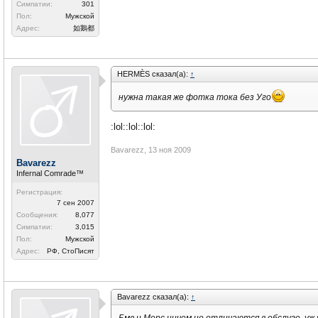
Симпатии:
301
Пол:
Мужской
Адрес:
如鵝都
HERMÈS сказал(а):
↑
нужна такая же фотка тока без Уго
:lol::lol::lol:
Bavarezz
,
13 ноя 2009
Bavarezz
Infernal Comrade™
Регистрация:
7 сен 2007
Сообщения:
8,077
Симпатии:
3,015
Пол:
Мужской
Адрес:
РФ, СтоПисят
Bavarezz сказал(а):
↑