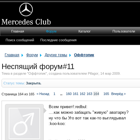
Главная
Форум
Каталог
Пользователи
Поиск сообщений
Последние сообщения
Главная
Форум
Другие темы
Оффтопик
Неспящий форум#11
Тема в разделе "
Оффтопик
", создана пользователем
Pifagor
,
14 мар 2009
.
Статус темы:
Закрыта.
< Назад
1
160
161
162
163
164
165
Вперёд >
Страница 164 из 165
←
Всем привет!:redbul:
....как можно забацать "живую" аватарку?
ну что бы Уго вот так как-то выглядывал
:koo-koo: