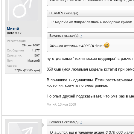
Бмв и Мерс ничем не отличаются в обслуге, уж м
HERMÈS сказал(а):
↑
+1 мерс даже попраблемней и подороже будет.
Митяй
Дитё 90-х
Bavarezz сказал(а):
↑
Регистрация:
29 сен 2007
Женька вспомнил 400CDI :kote:
Сообщения:
4,177
Симпатии:
507
ну отдельные "технические щедевры" в расчет 
Пол:
Мужской
Адрес:
850 бмв (моя любимая модель кстати) при ремо
77(Мск)/50(Истра)
В принципе +- одинаковы. Если рассматриваьт с
косточки, кое-что по электронике.
Но опыт друзей подсказывает, что бмв раз в ме
Митяй
,
13 ноя 2009
Bavarezz сказал(а):
↑
О, ашипся, ща в панавте акция, 6`370`000, на