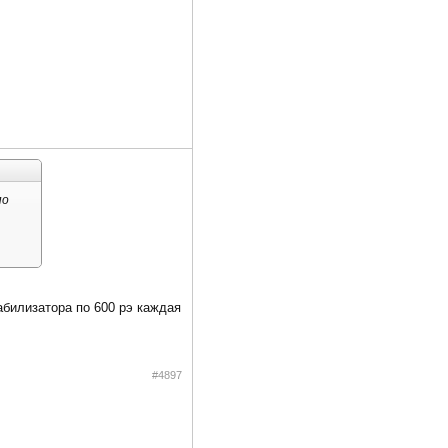
по
абилизатора по 600 рэ каждая
#4897