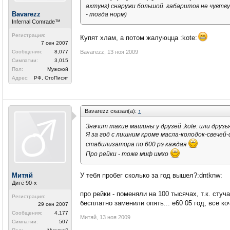
ахтунг) снаружи большой. габаритов не чувтвую
Bavarezz
- тогда норм)
Infernal Comrade™
Регистрация:
Купят хлам, а потом жалуюцца :kote:
7 сен 2007
Сообщения:
8,077
Bavarezz
,
13 ноя 2009
Симпатии:
3,015
Пол:
Мужской
Адрес:
РФ, СтоПисят
Bavarezz сказал(а):
↑
Значит такие машины у друзей :kote: или друзья 
Я за год с лишним кроме масла-колодок-свечей-
стабилизатора по 600 рэ каждая
Про рейки - тоже миф имхо
Митяй
У тебя пробег сколько за год вышел?:dntknw:
Дитё 90-х
про рейки - поменяли на 100 тысячах, т.к. сту
Регистрация:
бесплатно заменили опять... е60 05 год, все к
29 сен 2007
Сообщения:
4,177
Митяй
,
13 ноя 2009
Симпатии:
507