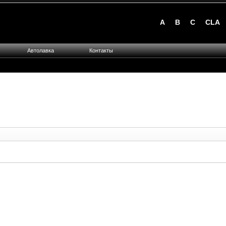
A
B
C
CLA
Автолавка
Контакты