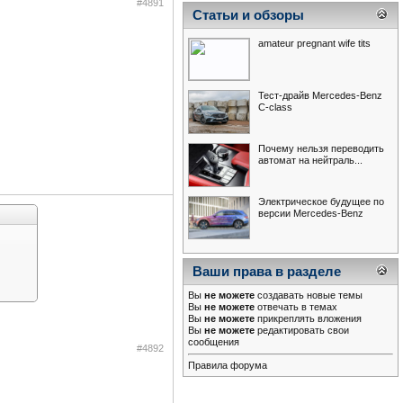
#4891
Статьи и обзоры
amateur pregnant wife tits
Тест-драйв Mercedes-Benz
С-class
Почему нельзя переводить
автомат на нейтраль...
Электрическое будущее по
версии Mercedes-Benz
Ваши права в разделе
Вы
не можете
создавать новые темы
Вы
не можете
отвечать в темах
Вы
не можете
прикреплять вложения
Вы
не можете
редактировать свои
сообщения
#4892
Правила форума