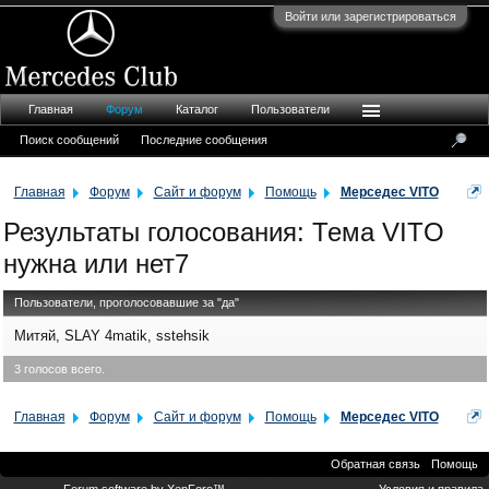
Войти или зарегистрироваться
Главная
Форум
Каталог
Пользователи
Поиск сообщений
Последние сообщения
Главная
Форум
Сайт и форум
Помощь
Mерседес VITO
Результаты голосования: Тема VITO
нужна или нет7
Пользователи, проголосовавшие за "да"
Митяй
SLAY 4matik
sstehsik
3 голосов всего.
Главная
Форум
Сайт и форум
Помощь
Mерседес VITO
Обратная связь
Помощь