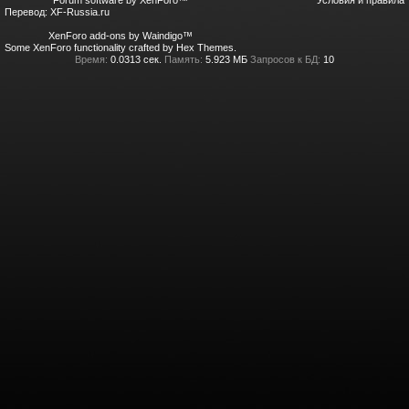
Forum software by XenForo™
Условия и правила
Перевод:
XF-Russia.ru
XenForo add-ons by Waindigo™
Some XenForo functionality crafted by
Hex Themes
.
Время:
0.0313 сек.
Память:
5.923 МБ
Запросов к БД:
10