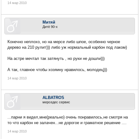
14 мар 2010
Митяй
Дитё 90-х
Конечно неплохо, но на мерсе либо шпое, особенно черное
дерево на 210 рулит))) либо уж нормальный карбон под лаком)
На астре мечтал так затянуть , но руки не дошли)))
А так, главное чтобы хозяину нравилось, молодец)))
14 мар 2010
ALBATROS
мерседес сервис
...парни я видел,мне(реально) очень понравилось,не смотря на
то что карбон не залачен...не дорогое и граматное решение ....
14 мар 2010