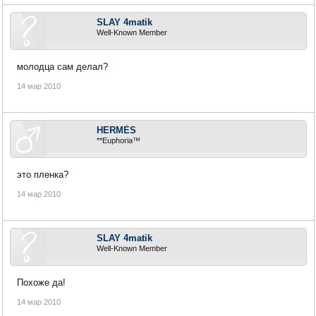
SLAY 4matik
Well-Known Member
молодца сам делал?
14 мар 2010
HERMÈS
**Euphoria™
это пленка?
14 мар 2010
SLAY 4matik
Well-Known Member
Похоже да!
14 мар 2010