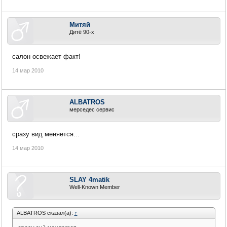
Митяй
Дитё 90-х
салон освежает факт!
14 мар 2010
ALBATROS
мерседес сервис
сразу вид меняется...
14 мар 2010
SLAY 4matik
Well-Known Member
ALBATROS сказал(а):
↑