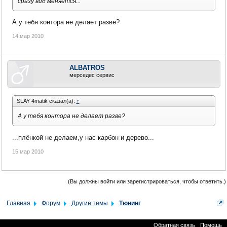
сразу вид меняется...
А у тебя контора не делает разве?
14 мар 2010
ALBATROS
мерседес сервис
SLAY 4matik сказал(а):
↑
А у тебя контора не делает разве?
...плёнкой не делаем,у нас карбон и дерево...
15 мар 2010
(Вы должны войти или зарегистрироваться, чтобы ответить.)
Главная
Форум
Другие темы
Тюнинг
Обратная связь
Помощь