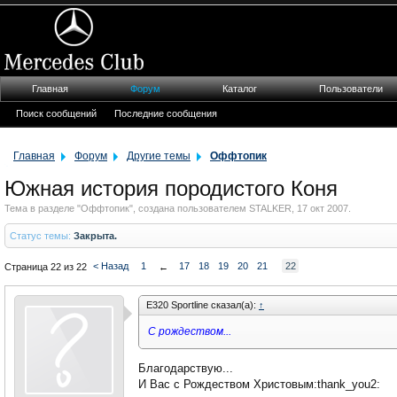
Главная
Форум
Каталог
Пользователи
Поиск сообщений
Последние сообщения
Главная
Форум
Другие темы
Оффтопик
Южная история породистого Коня
Тема в разделе "
Оффтопик
", создана пользователем
STALKER
,
17 окт 2007
.
Статус темы:
Закрыта.
< Назад
1
17
18
19
20
21
22
Страница 22 из 22
←
E320 Sportline сказал(а):
↑
С рождеством...
Благодарствую...
И Вас с Рождеством Христовым:thank_you2: