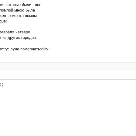
и, которые были - все
 помпой мною была
осле ремонта помпы
gue:
февраля четверо
 из других городов.
antry: луче помолчать:dirol:
??