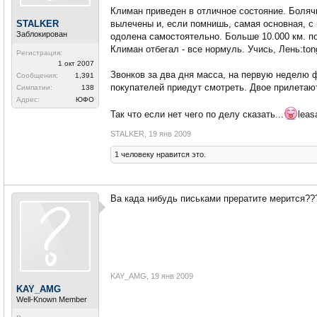
Климан приведен в отличное состояние. Болячк
STALKER
вылечены и, если помнишь, самая основная, с
Заблокирован
одолена самостоятельно. Больше 10.000 км. п
Климан отбегал - все нормуль. Учись, Лень:ton
Регистрация:
1 окт 2007
Звонков за два дня масса, на первую неделю 
Сообщения:
1,391
покупателей приедут смотреть. Двое прилетают
Симпатии:
138
Адрес:
ЮФО
Так что если нет чего по делу сказать...
leas
STALKER
,
19 янв 2009
1 человеку нравится это.
Ва када нибудь письками прератите мерится??
KAY_AMG
,
19 янв 2009
KAY_AMG
Well-Known Member