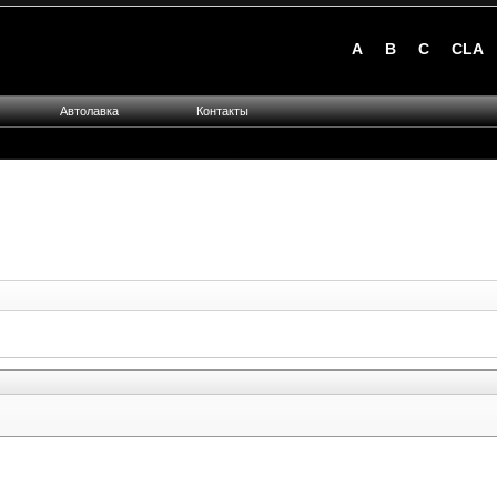
A
B
C
CLA
Автолавка
Контакты