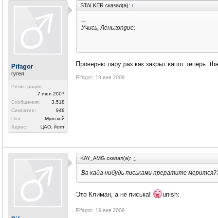
STALKER сказал(а):
↑
...
Учись, Лень:tongue:
...
Проверяю пару раз как закрыт капот теперь :th
Pifagor
гугел
Pifagor
,
19 янв 2009
Регистрация:
7 июл 2007
Сообщения:
3,518
Симпатии:
948
Пол:
Мужской
Адрес:
ЦАО, йопт
KAY_AMG сказал(а):
↑
Ва када нибудь письками прератите мерится?
Это Климан, а не писька!
unish:
Pifagor
,
19 янв 2009