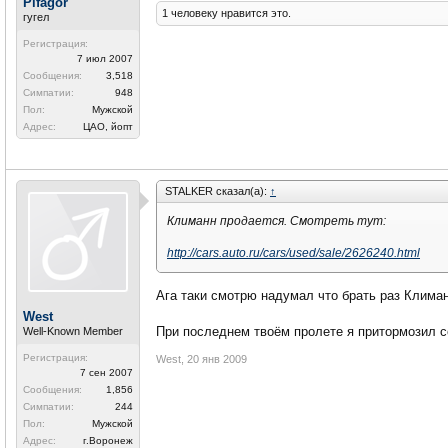
Pifagor
1 человеку нравится это.
гугел
Регистрация:
7 июл 2007
Сообщения:
3,518
Симпатии:
948
Пол:
Мужской
Адрес:
ЦАО, йопт
STALKER сказал(а):
↑
Климанн продается. Смотреть тут:
http://cars.auto.ru/cars/used/sale/2626240.html
Ага таки смотрю надумал что брать раз Клима
West
При последнем твоём пролете я притормозил со
Well-Known Member
Регистрация:
West
,
20 янв 2009
7 сен 2007
Сообщения:
1,856
Симпатии:
244
Пол:
Мужской
Адрес:
г.Воронеж