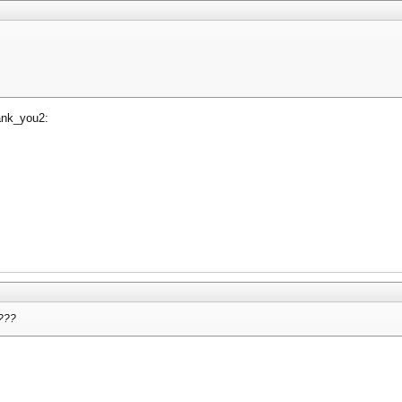
ank_you2:
???