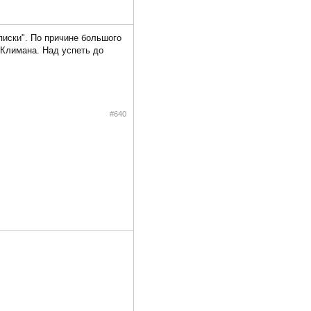
писки". По причине большого
 Климана. Над успеть до
#640