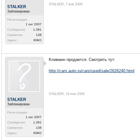
STALKER
,
7 янв 2009
STALKER
Заблокирован
Регистрация:
1 окт 2007
Сообщения:
1,391
Симпатии:
138
Адрес:
ЮФО
Климанн продается. Смотреть тут:
http://cars.auto.ru/cars/used/sale/2626240.html
STALKER
,
19 янв 2009
STALKER
Заблокирован
Регистрация:
1 окт 2007
Сообщения:
1,391
Симпатии:
138
Адрес:
ЮФО