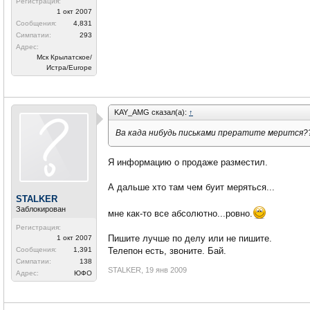
Регистрация:
1 окт 2007
Сообщения:
4,831
Симпатии:
293
Адрес:
Мск Крылатское/
Истра/Europe
KAY_AMG сказал(а):
↑
Ва када нибудь письками прератите мерится?
Я информацию о продаже разместил.
А дальше хто там чем буит меряться...
STALKER
Заблокирован
мне как-то все абсолютно...ровно.
Регистрация:
Пишите лучше по делу или не пишите.
1 окт 2007
Телепон есть, звоните. Бай.
Сообщения:
1,391
Симпатии:
138
STALKER
,
19 янв 2009
Адрес:
ЮФО