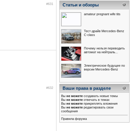
#631
Статьи и обзоры
amateur pregnant wife tits
Тест-драйв Mercedes-Benz
С-class
Почему нельзя переводить
автомат на нейтраль...
Электрическое будущее по
версии Mercedes-Benz
#632
Ваши права в разделе
Вы
не можете
создавать новые темы
Вы
не можете
отвечать в темах
Вы
не можете
прикреплять вложения
Вы
не можете
редактировать свои
сообщения
Правила форума