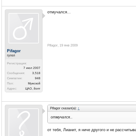
отмучался...
Pifagor
,
19 янв 2009
Pifagor
гугел
Регистрация:
7 июл 2007
Сообщения:
3,518
Симпатии:
948
Пол:
Мужской
Адрес:
ЦАО, йопт
Pifagor сказал(а):
↑
отмучался...
от тебя, Лианит, я ниче другого и не рассчиты