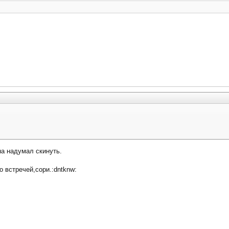
на надумал скинуть.
 встречей,сори.:dntknw: