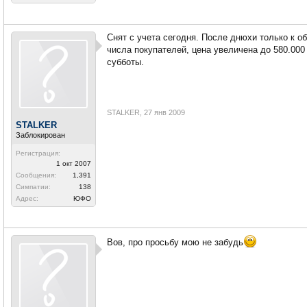
Снят с учета сегодня. После днюхи только к о
числа покупателей, цена увеличена до 580.000
субботы.
STALKER
,
27 янв 2009
STALKER
Заблокирован
Регистрация:
1 окт 2007
Сообщения:
1,391
Симпатии:
138
Адрес:
ЮФО
Вов, про просьбу мою не забудь