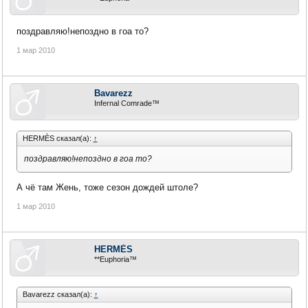
поздравляю!непоздно в гоа то?
1 мар 2010
Bavarezz
Infernal Comrade™
HERMÈS сказал(а):
↑
поздравляю!непоздно в гоа то?
А чё там Жень, тоже сезон дождей штоле?
1 мар 2010
HERMÈS
**Euphoria™
Bavarezz сказал(а):
↑