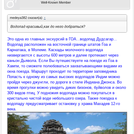
Well-Known Member
medeya382 сказал(а):
↑
Водопад красивый,как до него добраться?
Это одна из главных экскурсий в ГОА...водопад Дудсагар...
Водопад расположен на восточной границе штатов Гоа и
Карнатака, в Молеме. Каскады молочного водопада
низвергаются с высоты 600 метров и далее протекают через
каньон Дьявола. Если Вы путешествуете на поезде из Гоа в
Хампи, то сможете полюбоваться захватывающими видами из
окна поезда. Маршрут проходит по территории заповедника
Попасть к одному из самых высоких водопадов Индии можно
пройдя через джунгли, по дороге в стиле Индиана Джонса. Во
время прогулки можно увидеть диких бизонов, буйволов и около
300 видов птиц. У подножия водопада можно покупаться в
кристально чистой воде небольшого озера. Также поездка к
водопаду предусматривает остановку у храма Махадев 12-го
века.