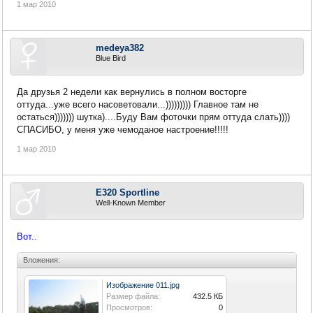
1 мар 2010
medeya382
Blue Bird
Да друзья 2 недели как вернулись в полном восторге
оттуда...уже всего насоветовали...))))))))) Главное там не
остаться))))))) шутка)....Буду Вам фоточки прям оттуда слать))))
СПАСИБО, у меня уже чемоданое настроение!!!!!
1 мар 2010
E320 Sportline
Well-Known Member
Вот..
Вложения:
Изображение 011.jpg
Размер файла:
432.5 КБ
Просмотров:
0