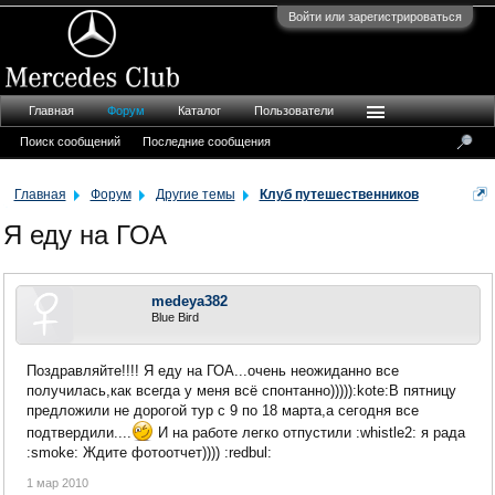
Войти или зарегистрироваться
Главная
Форум
Каталог
Пользователи
Поиск сообщений
Последние сообщения
Главная
Форум
Другие темы
Клуб путешественников
Я еду на ГОА
medeya382
Blue Bird
Поздравляйте!!!! Я еду на ГОА...очень неожиданно все
получилась,как всегда у меня всё спонтанно))))):kote:В пятницу
предложили не дорогой тур с 9 по 18 марта,а сегодня все
подтвердили....
И на работе легко отпустили :whistle2: я рада
:smoke: Ждите фотоотчет)))) :redbul:
1 мар 2010