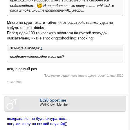
предложили не дорогой тур с 9 по 18 марта,а сегодня все
подтвердили....
И на работе легко отпустили :whistle2: я
рада :smoke: Ждите фотоотчет)))) :redbul:
Много не кури тока, и таблетки от расстройства желудка не
забудь:smoke::drinks:
Перед едой 100 гр крепкого алкоголя на пустой желудок
обязательно, иначе:shocking::shocking::shocking:
HERMS сказал(а):
↑
поздравляю!непоздно в гоа то?
неа, в самый раз
Последнее редактирование модератором:
1 мар 2010
1 мар 2010
E320 Sportline
Well-Known Member
поздравляю, но будь аккуратнее...
погугли инфу на всякий случай))))