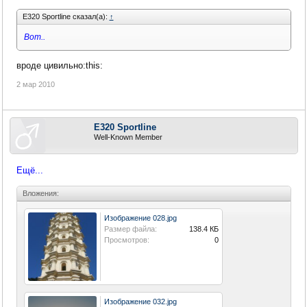
E320 Sportline сказал(а):
↑
Вот..
вроде цивильно:this:
2 мар 2010
E320 Sportline
Well-Known Member
Ещё...
Вложения:
Изображение 028.jpg
Размер файла:
138.4 КБ
Просмотров:
0
Изображение 032.jpg