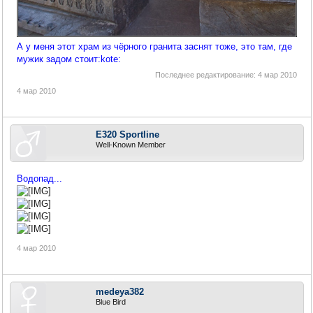
А у меня этот храм из чёрного гранита заснят тоже, это там, где
мужик задом стоит:kote:
Последнее редактирование:
4 мар 2010
4 мар 2010
E320 Sportline
Well-Known Member
Водопад...
4 мар 2010
medeya382
Blue Bird