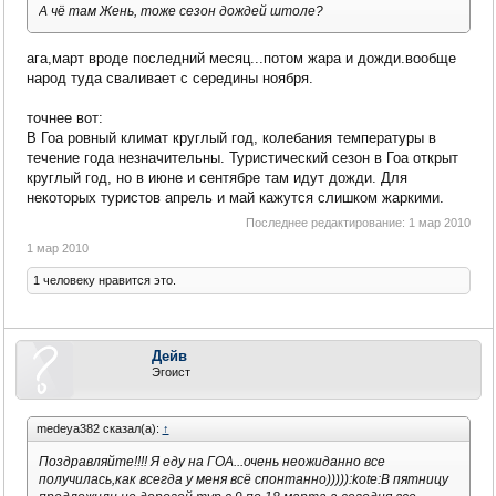
А чё там Жень, тоже сезон дождей штоле?
ага,март вроде последний месяц...потом жара и дожди.вообще
народ туда сваливает с середины ноября.
точнее вот:
В Гоа ровный климат круглый год, колебания температуры в
течение года незначительны. Туристический сезон в Гоа открыт
круглый год, но в июне и сентябре там идут дожди. Для
некоторых туристов апрель и май кажутся слишком жаркими.
Последнее редактирование:
1 мар 2010
1 мар 2010
1 человеку нравится это.
Дейв
Эгоист
medeya382 сказал(а):
↑
Поздравляйте!!!! Я еду на ГОА...очень неожиданно все
получилась,как всегда у меня всё спонтанно))))):kote:В пятницу