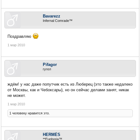
Bavarezz
Infernal Comrade™
Поздравляю
1 мар 2010
Pifagor
гугел
ждём! у нас даже попутчик есть из Люберец (это также недалеко
от Москвы, как и Чебоксары), но он сейчас делами занят, никак
не может.
1 мар 2010
1 человеку нравится это.
HERMÈS
**Euphoria™