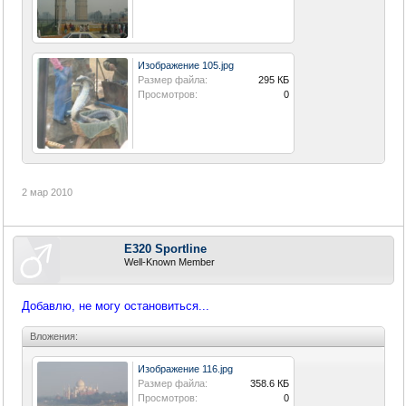
Изображение 105.jpg
Размер файла:
295 КБ
Просмотров:
0
2 мар 2010
E320 Sportline
Well-Known Member
Добавлю, не могу остановиться...
Вложения:
Изображение 116.jpg
Размер файла:
358.6 КБ
Просмотров:
0