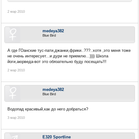
2 мар 2010
medeya382
Blue Bird
А где ГОанские тус-пати,джанки,фрики..???..хотя ,это меня тоже
не очень интересует...и дури не приемлю...)))) Школа
йоги,аюрведа-вот это обязательно буду посещать!!!
2 мар 2010
medeya382
Blue Bird
Водопад красивый,как до него добраться?
3 мар 2010
E320 Sportline