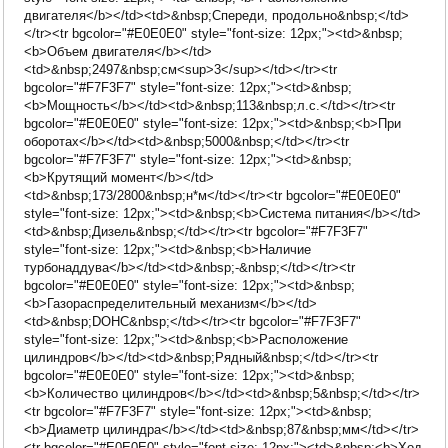
двигателя</b></td><td>&nbsp;Спереди, продольно&nbsp;</td>
</tr><tr bgcolor="#E0E0E0" style="font-size: 12px;"><td>&nbsp;
<b>Объем двигателя</b></td>
<td>&nbsp;2497&nbsp;см<sup>3</sup></td></tr><tr
bgcolor="#F7F3F7" style="font-size: 12px;"><td>&nbsp;
<b>Мощность</b></td><td>&nbsp;113&nbsp;л.с.</td></tr><tr
bgcolor="#E0E0E0" style="font-size: 12px;"><td>&nbsp;<b>При
оборотах</b></td><td>&nbsp;5000&nbsp;</td></tr><tr
bgcolor="#F7F3F7" style="font-size: 12px;"><td>&nbsp;
<b>Крутящий момент</b></td>
<td>&nbsp;173/2800&nbsp;н*м</td></tr><tr bgcolor="#E0E0E0"
style="font-size: 12px;"><td>&nbsp;<b>Система питания</b></td>
<td>&nbsp;Дизель&nbsp;</td></tr><tr bgcolor="#F7F3F7"
style="font-size: 12px;"><td>&nbsp;<b>Наличие
турбонаддува</b></td><td>&nbsp;-&nbsp;</td></tr><tr
bgcolor="#E0E0E0" style="font-size: 12px;"><td>&nbsp;
<b>Газораспределительный механизм</b></td>
<td>&nbsp;DOHC&nbsp;</td></tr><tr bgcolor="#F7F3F7"
style="font-size: 12px;"><td>&nbsp;<b>Расположение
цилиндров</b></td><td>&nbsp;Рядный&nbsp;</td></tr><tr
bgcolor="#E0E0E0" style="font-size: 12px;"><td>&nbsp;
<b>Количество цилиндров</b></td><td>&nbsp;5&nbsp;</td></tr>
<tr bgcolor="#F7F3F7" style="font-size: 12px;"><td>&nbsp;
<b>Диаметр цилиндра</b></td><td>&nbsp;87&nbsp;мм</td></tr>
<tr bgcolor="#E0E0E0" style="font-size: 12px;"><td>&nbsp;<b>Ход