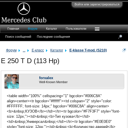
Войти или зарегистрироваться
Главная
Форум
Каталог
Пользователи
Поиск сообщений
Последние сообщения
Форум
...
E-класс
Каталог
E-klasse T-mod. (S210)
E 250 T D (113 Hp)
forxalex
Well-Known Member
<table width="100%" cellspacing="1" bgcolor="#006C8A"
align=center><tr bgcolor="#ffffff"><td colspan="2" style="color:
#FFFFFF; font-size: 14px;" bgcolor="#006C8A" align=center>
<b>&nbsp;КУЗОВ</b></td></tr><tr bgcolor="#F7F3F7" style="font-
size: 12px;"><td>&nbsp;<b>Тип кузова</b></td>
<td>&nbsp;Универсал&nbsp;</td></tr><tr bgcolor="#E0E0E0"
style="font-size: 12px;"><td>&nbsp;<b>Количество дверей</b>