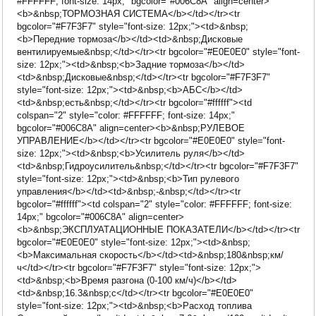
#FFFFFF; font-size: 14px;" bgcolor="#006C8A" align=center>
<b>&nbsp;ТОРМОЗНАЯ СИСТЕМА</b></td></tr><tr
bgcolor="#F7F3F7" style="font-size: 12px;"><td>&nbsp;
<b>Передние тормоза</b></td><td>&nbsp;Дисковые
вентилируемые&nbsp;</td></tr><tr bgcolor="#E0E0E0" style="font-
size: 12px;"><td>&nbsp;<b>Задние тормоза</b></td>
<td>&nbsp;Дисковые&nbsp;</td></tr><tr bgcolor="#F7F3F7"
style="font-size: 12px;"><td>&nbsp;<b>АБС</b></td>
<td>&nbsp;есть&nbsp;</td></tr><tr bgcolor="#ffffff"><td
colspan="2" style="color: #FFFFFF; font-size: 14px;"
bgcolor="#006C8A" align=center><b>&nbsp;РУЛЕВОЕ
УПРАВЛЕНИЕ</b></td></tr><tr bgcolor="#E0E0E0" style="font-
size: 12px;"><td>&nbsp;<b>Усилитель руля</b></td>
<td>&nbsp;Гидроусилитель&nbsp;</td></tr><tr bgcolor="#F7F3F7"
style="font-size: 12px;"><td>&nbsp;<b>Тип рулевого
управления</b></td><td>&nbsp;-&nbsp;</td></tr><tr
bgcolor="#ffffff"><td colspan="2" style="color: #FFFFFF; font-size:
14px;" bgcolor="#006C8A" align=center>
<b>&nbsp;ЭКСПЛУАТАЦИОННЫЕ ПОКАЗАТЕЛИ</b></td></tr><tr
bgcolor="#E0E0E0" style="font-size: 12px;"><td>&nbsp;
<b>Максимальная скорость</b></td><td>&nbsp;180&nbsp;км/
ч</td></tr><tr bgcolor="#F7F3F7" style="font-size: 12px;">
<td>&nbsp;<b>Время разгона (0-100 км/ч)</b></td>
<td>&nbsp;16.3&nbsp;c</td></tr><tr bgcolor="#E0E0E0"
style="font-size: 12px;"><td>&nbsp;<b>Расход топлива