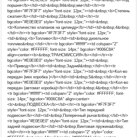
поршня</b></td><td>&nbsp;84&nbsp;мм</td></tr><tr
bgcolor="#F7F3F7" style="font-size: 12px;"><td>&nbsp;<b>Степень
сжатия</b></td><td>&nbsp;22&nbsp;</td></tr><tr
bgcolor="#E0E0E0" style="font-size: 12px;"><td>&nbsp;
<b>Количество клапанов на цилиндр</b></td><td>&nbsp;4&nbsp;
</td></tr><tr bgcolor="#F7F3F7" style="font-size: 12px;">
<td>&nbsp;<b>Топливо</b></td><td>&nbsp;дизельное
топливо&nbsp;</td></tr><tr bgcolor="#ffffff"><td colspan="2"
style="color: #FFFFFF; font-size: 14px;" bgcolor="#006C8A"
align=center><b>&nbsp;ТРАНСМИССИЯ</b></td></tr><tr
bgcolor="#E0E0E0" style="font-size: 12px;"><td>&nbsp;
<b>Привод</b></td><td>&nbsp;Задний&nbsp;</td></tr><tr
bgcolor="#F7F3F7" style="font-size: 12px;"><td>&nbsp;<b>Кол-во
передач (мех коробка )</b></td><td>&nbsp;5&nbsp;</td></tr><tr
bgcolor="#E0E0E0" style="font-size: 12px;"><td>&nbsp;<b>Кол-во
передач (автомат коробка)</b></td><td>&nbsp;4&nbsp;</td></tr>
<tr bgcolor="#ffffff"><td colspan="2" style="color: #FFFFFF; font-
size: 14px;" bgcolor="#006C8A" align=center>
<b>&nbsp;ПОДВЕСКА</b></td></tr><tr bgcolor="#F7F3F7"
style="font-size: 12px;"><td>&nbsp;<b>Тип передней
подвески</b></td><td>&nbsp;Поперечный рычаг&nbsp;</td></tr>
<tr bgcolor="#E0E0E0" style="font-size: 12px;"><td>&nbsp;<b>Тип
задней подвески</b></td><td>&nbsp;Винтовая пружина&nbsp;
</td></tr><tr bgcolor="#ffffff"><td colspan="2" style="color: