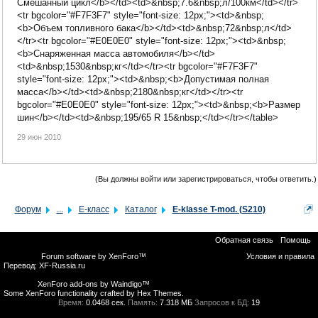
Смешанный цикл</b></td><td>&nbsp;7.6&nbsp;л/100км</td></tr>
<tr bgcolor="#F7F3F7" style="font-size: 12px;"><td>&nbsp;
<b>Объем топливного бака</b></td><td>&nbsp;72&nbsp;л</td>
</tr><tr bgcolor="#E0E0E0" style="font-size: 12px;"><td>&nbsp;
<b>Снаряженная масса автомобиля</b></td>
<td>&nbsp;1530&nbsp;кг</td></tr><tr bgcolor="#F7F3F7"
style="font-size: 12px;"><td>&nbsp;<b>Допустимая полная
масса</b></td><td>&nbsp;2180&nbsp;кг</td></tr><tr
bgcolor="#E0E0E0" style="font-size: 12px;"><td>&nbsp;<b>Размер
шин</b></td><td>&nbsp;195/65 R 15&nbsp;</td></tr></table>
29 июн 2010
(Вы должны войти или зарегистрироваться, чтобы ответить.)
Форум
...
E-класс
Каталог
E-klasse T-mod. (S210)
Обратная связь
Помощь
Forum software by XenForo™
Условия и правила
Перевод:
XF-Russia.ru
XenForo add-ons by Waindigo™
Some XenForo functionality crafted by
Hex Themes
.
Время:
0.0468 сек.
Память:
7.318 МБ
Запросов к БД:
19