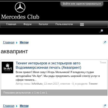
Войти или зарегистрироваться
Главная
Форум
Каталог
Пользователи
Главная
Метки
аквапринт
Тема
Тюнинг интерьеров и экстерьеров авто
Водоиммерсионная печать (Аквапринт)
Всем привет! Меня зовут Игорь Мельников! Я владелец студии
автодизайна “Ин Арт”. Мы рады предложить широкий спектр услуг в
сфере тюнинга...
Автор темы:
InArtAuto
,
13 июл 2017
, ответов - 0, в разделе:
Тюнинг
Показано результатов: с 1 по 1 из 1.
Главная
Метки