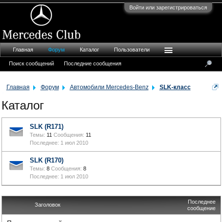
Войти или зарегистрироваться
Главная
Форум
Каталог
Пользователи
Поиск сообщений
Последние сообщения
Главная
Форум
Автомобили Mercedes-Benz
SLK-класс
Каталог
SLK (R171)
Темы:
11
Сообщения:
11
1 июл 2010
SLK (R170)
Темы:
8
Сообщения:
8
1 июл 2010
Последнее
Заголовок
сообщение