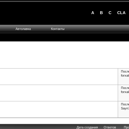
A
B
C
CLA
Автолавка
Контакты
Посл
forxa
Посл
forxa
Посл
Sayn
Дата создания
Ответов
Пр