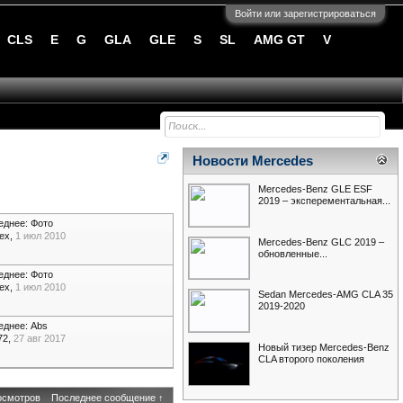
Войти или зарегистрироваться
CLS
E
G
GLA
GLE
S
SL
AMG GT
V
Новости Mercedes
Mercedes-Benz GLE ESF
2019 – эксперементальная...
еднее:
Фото
lex
,
1 июл 2010
Mercedes-Benz GLC 2019 –
обновленные...
еднее:
Фото
lex
,
1 июл 2010
Sedan Mercedes-AMG CLA 35
2019-2020
еднее:
Abs
72
,
27 авг 2017
Новый тизер Mercedes-Benz
CLA второго поколения
осмотров
Последнее сообщение ↑