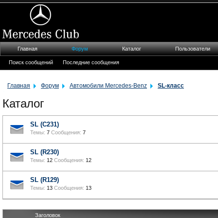
Главная
Форум
Каталог
Пользователи
Поиск сообщений
Последние сообщения
Главная
Форум
Автомобили Mercedes-Benz
SL-класс
Каталог
SL (C231)
Темы:
7
Сообщения:
7
SL (R230)
Темы:
12
Сообщения:
12
SL (R129)
Темы:
13
Сообщения:
13
Заголовок