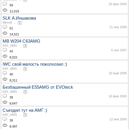
18 фев 2009
59
11,619
SLK А.Иншакова
Митяй
...
2
21 янв 2008
51
14,521
MB W204 C63AMG
KAY_AMG
...
2
6 ноя 2007
43
8,022
IWC свой малость поколхозил :)
KAY_AMG
...
2
20 май 2008
40
8,311
Безбашенный E55AMG от EVOteck
KAY_AMG
...
2
16 фев 2009
39
8,647
Съездил тут на АМГ :)
KAY_AMG
...
2
12 янв 2009
39
8,497