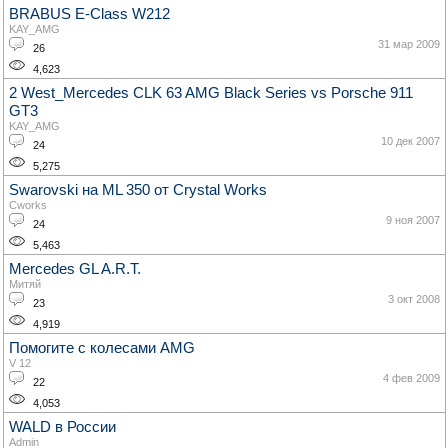
BRABUS E-Class W212
KAY_AMG
31 мар 2009
26
4,623
2 West_Mercedes CLK 63 AMG Black Series vs Porsche 911
GT3
KAY_AMG
10 дек 2007
24
5,275
Swarovski на ML 350 от Crystal Works
Cworks
9 ноя 2007
24
5,463
Mercedes GL A.R.T.
Митяй
3 окт 2008
23
4,919
Помогите с колесами AMG
V 12
4 фев 2009
22
4,053
WALD в России
Admin