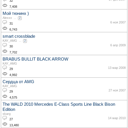
32
7,408
Мой тюнинх )
Alexxx
...
2
6 ноя 2007
31
6,743
smart crossblade
KAY_AMG
...
2
6 апр 2009
30
7,702
BRABUS BULLIT BLACK ARROW
KAY_AMG
13 мар 2008
29
4,992
Сердца от AMG
KAY_AMG
27 ноя 2007
29
4,575
The WALD 2010 Mercedes E-Class Sports Line Black Bison
Edition
skarg
14 мар 2010
27
13,480