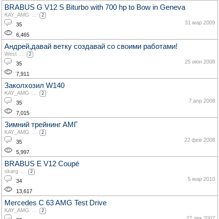
BRABUS G V12 S Biturbo with 700 hp to Bow in Geneva
KAY_AMG
...
2
31 мар 2009
35
6,465
Андрей,давай ветку создавай со своими работами!
West
...
2
25 июн 2008
35
7,911
Заколхозил W140
KAY_AMG
...
2
7 апр 2008
35
7,015
Зимний трейнинг АМГ
KAY_AMG
...
2
22 фев 2008
35
5,997
BRABUS E V12 Coupé
skarg
...
2
5 мар 2010
34
13,617
Mercedes C 63 AMG Test Drive
KAY_AMG
...
2
27 дек 2007