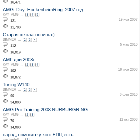
16,471
AMG_Day_HockenheimRing_2007 год
KAY_AMG
...
3
4
5
19 ноя 2007
121
11,780
Старая школа тюнинга:)
BIMMER
...
2
3
4
5 мар 2010
112
16,019
АМГ дни 2008г
KAY_AMG
...
2
3
4
19 июн 2008
102
18,872
Tuning W140
BIMMER
...
2
3
4
6 фев 2010
90
34,800
AMG Pro Training 2008 NURBURGRING
KAY_AMG
...
2
3
12 окт 2008
70
14,090
народ, помогите у кого ЕПЦ есть
medvedeff
...
2