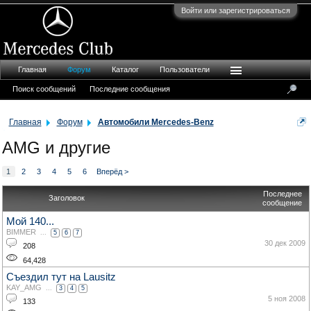
Войти или зарегистрироваться
Главная
Форум
Каталог
Пользователи
Поиск сообщений
Последние сообщения
Главная
Форум
Автомобили Mercedes-Benz
AMG и другие
1
2
3
4
5
6
Вперёд >
Последнее
Заголовок
сообщение
Мой 140...
BIMMER
...
5
6
7
30 дек 2009
208
64,428
Съездил тут на Lausitz
KAY_AMG
...
3
4
5
5 ноя 2008
133