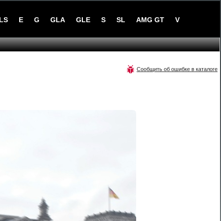
LS
E
G
GLA
GLE
S
SL
AMG GT
V
Сообщить об ошибке в каталоге