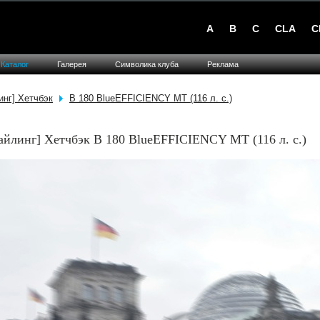
A
B
C
CLA
C
Каталог
Галерея
Символика клуба
Реклама
инг] Хетчбэк
B 180 BlueEFFICIENCY MT (116 л. с.)
айлинг] Хетчбэк B 180 BlueEFFICIENCY MT (116 л. с.)