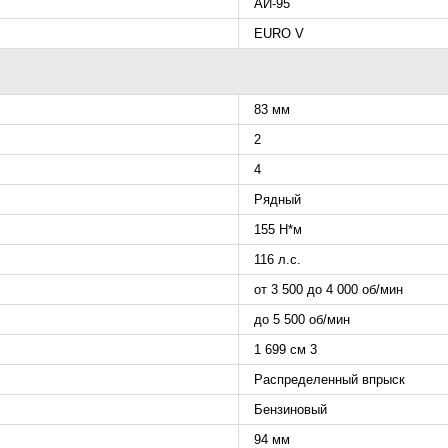
АИ-95
EURO V
83 мм
2
4
Рядный
155 Н*м
116 л.с.
от 3 500 до 4 000 об/мин
до 5 500 об/мин
1 699 см 3
Распределенный впрыск
Бензиновый
94 мм